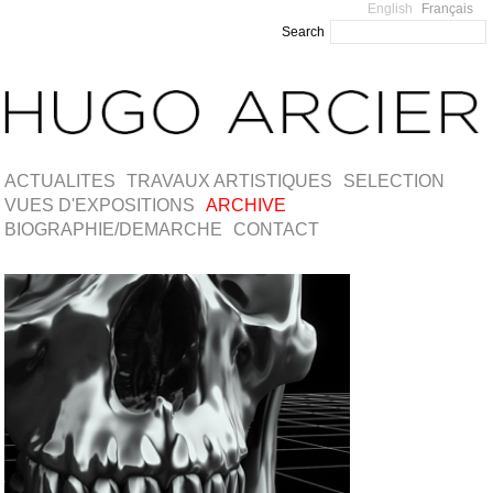
English
Français
Search
ACTUALITES
TRAVAUX ARTISTIQUES
SELECTION
VUES D'EXPOSITIONS
ARCHIVE
BIOGRAPHIE/DEMARCHE
CONTACT