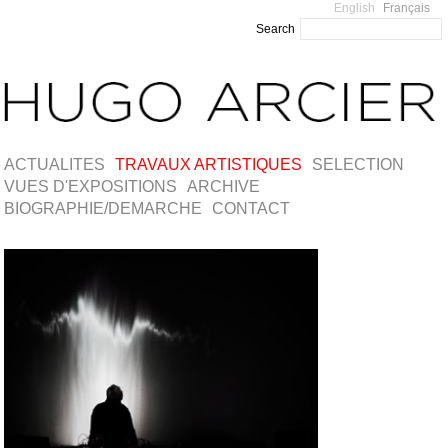
English
Français
Search
ACTUALITES
TRAVAUX ARTISTIQUES
SELECTION
VUES D'EXPOSITIONS
ARCHIVE
BIOGRAPHIE/DEMARCHE
CONTACT